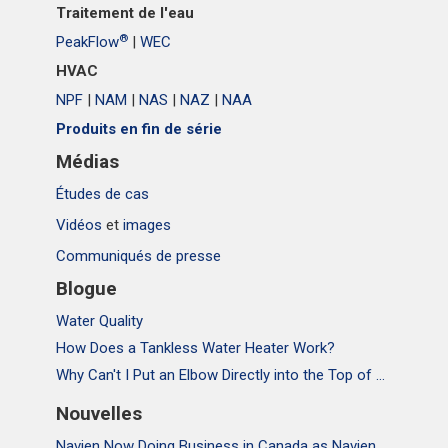
Traitement de l'eau
®
PeakFlow
|
WEC
HVAC
NPF
|
NAM
|
NAS
|
NAZ
|
NAA
Produits en fin de série
Médias
Études de cas
Vidéos
et
images
Communiqués de presse
Blogue
Water Quality
How Does a Tankless Water Heater Work?
Why Can't I Put an Elbow Directly into the Top of NPE Tankless Water Heaters
Nouvelles
Navien Now Doing Business in Canada as Navien Canada, Inc.