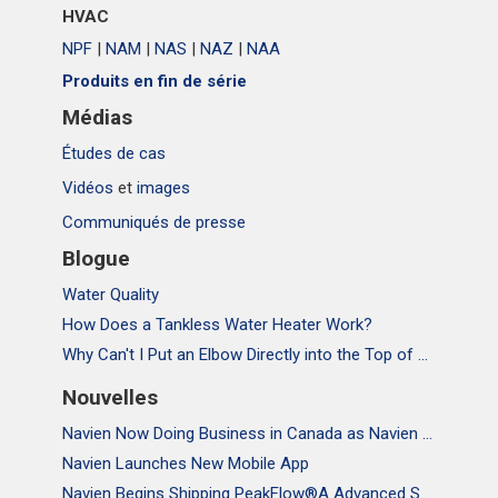
> NFB700-1000C
HVAC
> NWP500-50
Trouver un installateur
NPF
|
NAM
|
NAS
|
NAZ
|
NAA
> NWP500-65
Produits en fin de série
> NWP500-80
Médias
Études de cas
Vidéos
et
images
Communiqués de presse
Blogue
Water Quality
How Does a Tankless Water Heater Work?
Why Can't I Put an Elbow Directly into the Top of NPE Tankless Water Heaters
Nouvelles
Navien Now Doing Business in Canada as Navien Canada, Inc.
Navien Launches New Mobile App
Navien Begins Shipping PeakFlow®A Advanced Scale Prevention System