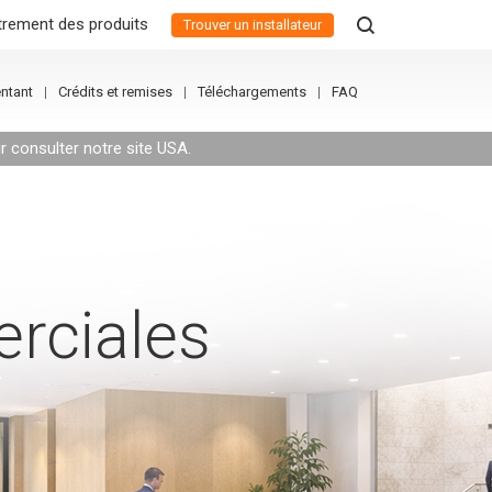
trement des produits
Trouver un installateur
entant
Crédits et remises
Téléchargements
FAQ
ur consulter notre site USA
.
rciales