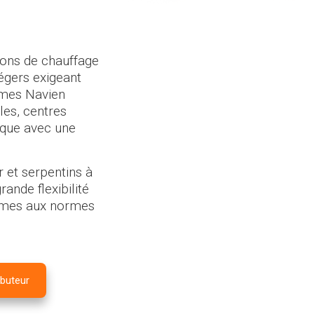
ons de chauffage
égers exigeant
tèmes Navien
les, centres
ique avec une
 et serpentins à
ande flexibilité
rmes aux normes
ibuteur