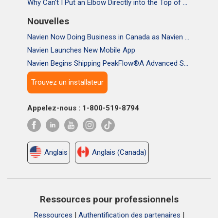
Why Can't I Put an Elbow Directly into the Top of NPE Tankless Water Heaters
Nouvelles
Navien Now Doing Business in Canada as Navien Canada, Inc.
Navien Launches New Mobile App
Navien Begins Shipping PeakFlow®A Advanced Scale Prevention System
Trouvez un installateur
Appelez-nous : 1-800-519-8794
Anglais
Anglais (Canada)
Ressources pour professionnels
Ressources
|
Authentification des partenaires
|