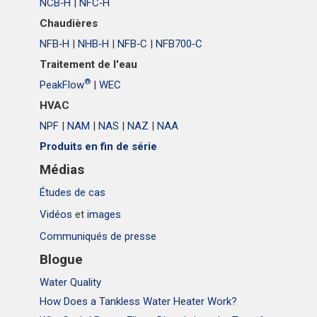
NCB‑H
|
NFC‑H
Chaudières
NFB‑H
|
NHB‑H
|
NFB‑C
|
NFB700‑C
Traitement de l'eau
®
PeakFlow
|
WEC
HVAC
NPF
|
NAM
|
NAS
|
NAZ
|
NAA
Produits en fin de série
Médias
Études de cas
Vidéos
et
images
Communiqués de presse
Blogue
Water Quality
How Does a Tankless Water Heater Work?