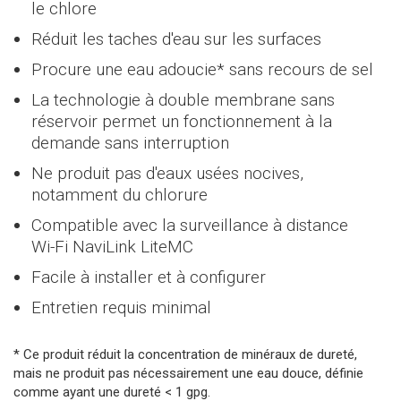
> NFB700-1000C
le chlore
> NWP500-50
Réduit les taches d'eau sur les surfaces
Trouver un installateur
> NWP500-65
Procure une eau adoucie* sans recours de sel
> NWP500-80
La technologie à double membrane sans
réservoir permet un fonctionnement à la
demande sans interruption
Ne produit pas d'eaux usées nocives,
notamment du chlorure
Compatible avec la surveillance à distance
Wi-Fi NaviLink LiteMC
Facile à installer et à configurer
Entretien requis minimal
* Ce produit réduit la concentration de minéraux de dureté,
mais ne produit pas nécessairement une eau douce, définie
comme ayant une dureté < 1 gpg.