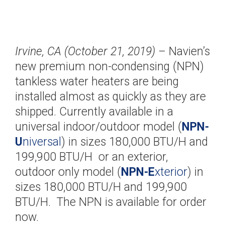
> NFB700-1000C
> NWP500-50
Trouver un installateur
> NWP500-65
> NWP500-80
Irvine, CA (October 21, 2019)
– Navien’s
new premium non-condensing (NPN)
tankless water heaters are being
installed almost as quickly as they are
shipped. Currently available in a
universal indoor/outdoor model (
NPN-
U
niversal
) in sizes 180,000 BTU/H and
199,900 BTU/H or an exterior,
outdoor only model (
NPN-E
xterior
) in
sizes 180,000 BTU/H and 199,900
BTU/H. The NPN is available for order
now.