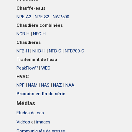
Chauffe-eaus
NPE‑A2
|
NPE‑S2
|
NWP500
Chaudière combinées
NCB‑H
|
NFC‑H
Chaudières
NFB‑H
|
NHB‑H
|
NFB‑C
|
NFB700‑C
Traitement de l'eau
®
PeakFlow
|
WEC
HVAC
NPF
|
NAM
|
NAS
|
NAZ
|
NAA
Produits en fin de série
Médias
Études de cas
Vidéos
et
images
Communiqués de presse