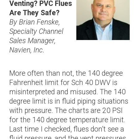
> NFB700-1000C
Venting? PVC Flues
> NWP500-50
Are They Safe?
Trouver un installateur
> NWP500-65
By Brian Fenske,
> NWP500-80
Specialty Channel
Sales Manager,
Navien, Inc.
More often than not, the 140 degree
Fahrenheit limit for Sch 40 DWV is
misinterpreted and misused. The 140
degree limit is in fluid piping situations
with pressure. The charts are 20 PSI
for the 140 degree temperature limit.
Last time I checked, flues don’t see a
fluid pressure, and the vent pressures