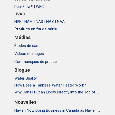
®
PeakFlow
|
WEC
HVAC
NPF
|
NAM
|
NAS
|
NAZ
|
NAA
Produits en fin de série
Médias
Études de cas
Vidéos
et
images
Communiqués de presse
Blogue
Water Quality
How Does a Tankless Water Heater Work?
Why Can't I Put an Elbow Directly into the Top of NPE Tankless Water Heaters
Nouvelles
Navien Now Doing Business in Canada as Navien Canada, Inc.