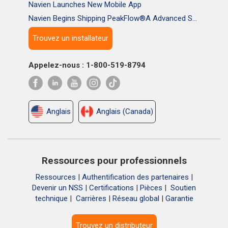
Navien Launches New Mobile App
Navien Begins Shipping PeakFlow®A Advanced Scale Prevention System
Trouvez un installateur
Appelez-nous : 1-800-519-8794
Anglais
Anglais (Canada)
Ressources pour professionnels
Ressources
|
Authentification des partenaires
|
Devenir un NSS
|
Certifications
|
Pièces
|
Soutien
technique
|
Carrières
|
Réseau global
|
Garantie
Trouvez un distributeur