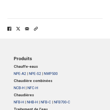
> NFB700-1000C
> NWP500-50
Trouver un installateur
> NWP500-65
> NWP500-80
Produits
Chauffe-eaus
NPE‑A2
|
NPE‑S2
|
NWP500
Chaudière combinées
NCB‑H
|
NFC‑H
Chaudières
NFB‑H
|
NHB‑H
|
NFB‑C
|
NFB700‑C
Traitement de l'eau