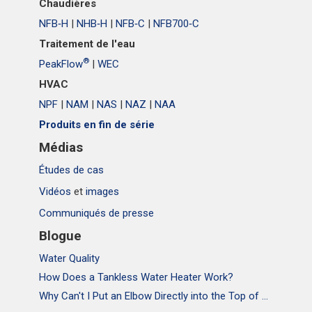
Chaudières
NFB‑H
|
NHB‑H
|
NFB‑C
|
NFB700‑C
Traitement de l'eau
®
PeakFlow
|
WEC
HVAC
NPF
|
NAM
|
NAS
|
NAZ
|
NAA
Produits en fin de série
Médias
Études de cas
Vidéos
et
images
Communiqués de presse
Blogue
Water Quality
How Does a Tankless Water Heater Work?
Why Can't I Put an Elbow Directly into the Top of NPE Tankless Water Heaters