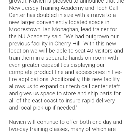
growth, Navien is pleased to announce that the
> NFB700-1000C
New Jersey Training Academy and Tech Call
> NWP500-50
Trouver un installateur
Center has doubled in size with a move to a
> NWP500-65
new larger conveniently located space in
> NWP500-80
Moorestown. Ian Monaghan, lead trainer for
the NJ Academy said, “We had outgrown our
previous facility in Cherry Hill. With this new
location we will be able to seat 40 visitors and
train them in a separate hands-on room with
even greater capabilities displaying our
complete product line and accessories in live-
fire applications. Additionally, this new facility
allows us to expand our tech call center staff
and gives us space to store and ship parts for
all of the east coast to insure rapid delivery
and local pick up if needed.”
Navien will continue to offer both one-day and
two-day training classes, many of which are