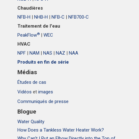
Chaudières
NFB‑H
|
NHB‑H
|
NFB‑C
|
NFB700‑C
Traitement de l'eau
®
PeakFlow
|
WEC
HVAC
NPF
|
NAM
|
NAS
|
NAZ
|
NAA
Produits en fin de série
Médias
Études de cas
Vidéos
et
images
Communiqués de presse
Blogue
Water Quality
How Does a Tankless Water Heater Work?
Why Can't I Put an Elbow Directly into the Top of NPE Tankless Water Heaters