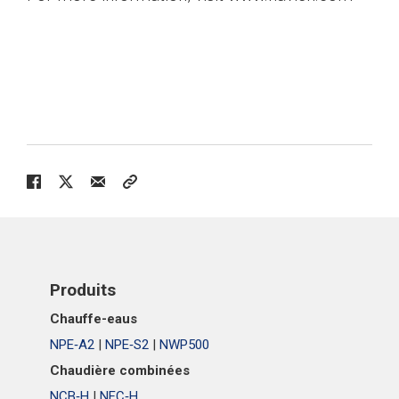
Produits
Chauffe-eaus
NPE‑A2
|
NPE‑S2
|
NWP500
Chaudière combinées
NCB‑H
|
NFC‑H