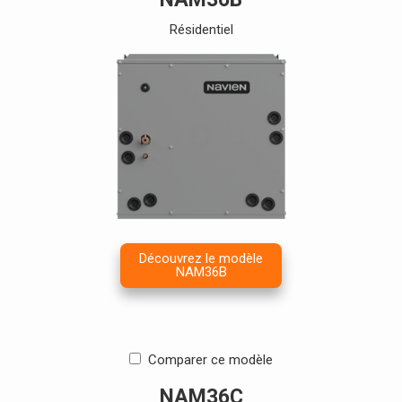
> NFB700-1000C
> NWP500-50
Résidentiel
Trouver un installateur
> NWP500-65
> NWP500-80
Découvrez le modèle
NAM36B
Comparer ce modèle
NAM36C